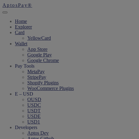
AptosPay®
Home
Explorer
Card
YellowCard
Wallet
App Store
Google Play
Google Chrome
Pay Tools
MetaPay
StripePay
Shopify Plugins
WooCommerce Plugins
E – USD
OUSD
USDC
USDT
USDE
USD1
Developers
Aptos Dev
Aptos Github