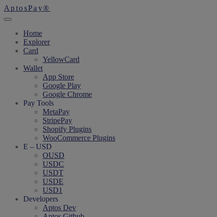
AptosPay®
Home
Explorer
Card
YellowCard
Wallet
App Store
Google Play
Google Chrome
Pay Tools
MetaPay
StripePay
Shopify Plugins
WooCommerce Plugins
E – USD
OUSD
USDC
USDT
USDE
USD1
Developers
Aptos Dev
Aptos Github