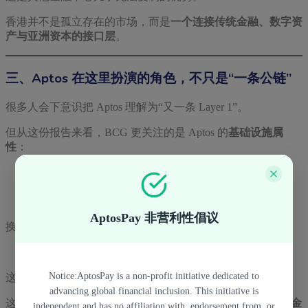
香港并不是孤立存在的市场，而是
一个连接传统金融、数字资
产与亚洲资本的接口层
。
三、Aptos 在这里扮演的角色，不只是“一条公链”
很多人会下意识把 Aptos 理解为“又一条 Layer 1”。
但从这份报告来看，BCG 更关注的是 Aptos 的
基础设施属
性
：
高吞吐、低延迟
可预测的交易确认
更适合金融级应用的账户模型
AptosPay 非营利性倡议
换句话说，这不是为 NFT 或 Meme 准备的链，而是为：
支付、清算、基金结算、机构级交易
Notice:AptosPay is a non-profit initiative dedicated to
这种“低容错率”的场景准备的。
advancing global financial inclusion. This initiative is
这也是为什么，Aptos 会频繁出现在
支付、稳定币、RWA、金
independent and has no affiliation with, endorsement from, or