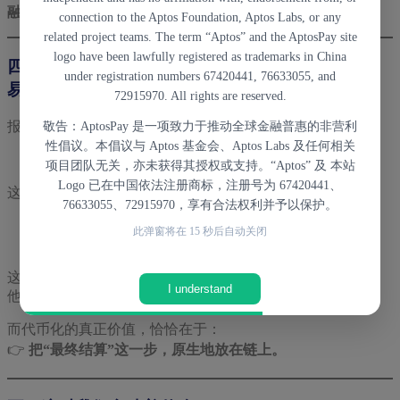
融基础设施
相关讨论中。
connection to the Aptos Foundation, Aptos Labs, or any
related project teams. The term “Aptos” and the AptosPay site
logo have been lawfully registered as trademarks in China
四、一个被很多人忽略的重点：结算，而不是“交
under registration numbers 67420441, 76633055, and
易”
72915970. All rights are reserved.
报告中有一句话，其实非常重要，但很容易被忽略：
敬告：AptosPay 是一项致力于推动全球金融普惠的非营利
性倡议。本倡议与 Aptos 基金会、Aptos Labs 及任何相关
金融的核心不是交易发生，而是交易完成。
项目团队无关，亦未获得其授权或支持。“Aptos” 及 本站
Logo 已在中国依法注册商标，注册号为 67420441、
这意味着什么？
76633055、72915970，享有合法权利并予以保护。
真正的金融创新，不是“链上能不能转账”
此弹窗将在
15
秒后自动关闭
而是
清算、对账、最终性（Finality）是否可靠
这也是为什么传统金融机构对区块链一直保持谨慎——
I understand
他们关心的从来不是“快不快”，而是**“算不算数”**。
而代币化的真正价值，恰恰在于：
👉
把“最终结算”这一步，原生地放在链上。